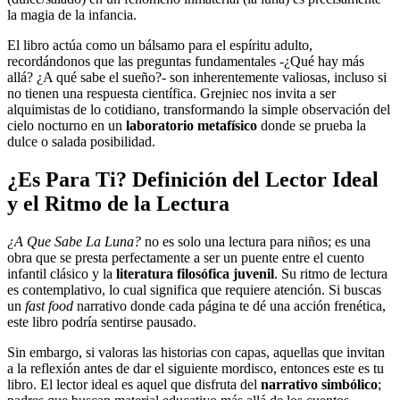
la magia de la infancia.
El libro actúa como un bálsamo para el espíritu adulto,
recordándonos que las preguntas fundamentales -¿Qué hay más
allá? ¿A qué sabe el sueño?- son inherentemente valiosas, incluso si
no tienen una respuesta científica. Grejniec nos invita a ser
alquimistas de lo cotidiano, transformando la simple observación del
cielo nocturno en un
laboratorio metafísico
donde se prueba la
dulce o salada posibilidad.
¿Es Para Ti? Definición del Lector Ideal
y el Ritmo de la Lectura
¿A Que Sabe La Luna?
no es solo una lectura para niños; es una
obra que se presta perfectamente a ser un puente entre el cuento
infantil clásico y la
literatura filosófica juvenil
. Su ritmo de lectura
es contemplativo, lo cual significa que requiere atención. Si buscas
un
fast food
narrativo donde cada página te dé una acción frenética,
este libro podría sentirse pausado.
Sin embargo, si valoras las historias con capas, aquellas que invitan
a la reflexión antes de dar el siguiente mordisco, entonces este es tu
libro. El lector ideal es aquel que disfruta del
narrativo simbólico
;