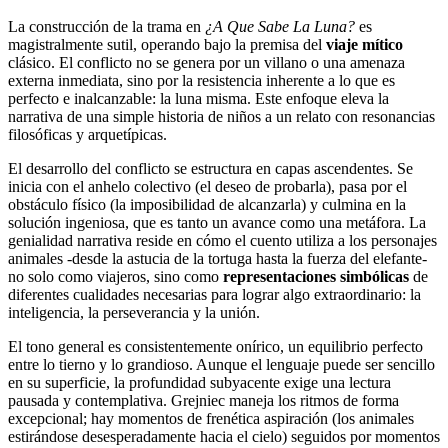
La construcción de la trama en
¿A Que Sabe La Luna?
es
magistralmente sutil, operando bajo la premisa del
viaje mítico
clásico. El conflicto no se genera por un villano o una amenaza
externa inmediata, sino por la resistencia inherente a lo que es
perfecto e inalcanzable: la luna misma. Este enfoque eleva la
narrativa de una simple historia de niños a un relato con resonancias
filosóficas y arquetípicas.
El desarrollo del conflicto se estructura en capas ascendentes. Se
inicia con el anhelo colectivo (el deseo de probarla), pasa por el
obstáculo físico (la imposibilidad de alcanzarla) y culmina en la
solución ingeniosa, que es tanto un avance como una metáfora. La
genialidad narrativa reside en cómo el cuento utiliza a los personajes
animales -desde la astucia de la tortuga hasta la fuerza del elefante-
no solo como viajeros, sino como
representaciones simbólicas
de
diferentes cualidades necesarias para lograr algo extraordinario: la
inteligencia, la perseverancia y la unión.
El tono general es consistentemente onírico, un equilibrio perfecto
entre lo tierno y lo grandioso. Aunque el lenguaje puede ser sencillo
en su superficie, la profundidad subyacente exige una lectura
pausada y contemplativa. Grejniec maneja los ritmos de forma
excepcional; hay momentos de frenética aspiración (los animales
estirándose desesperadamente hacia el cielo) seguidos por momentos