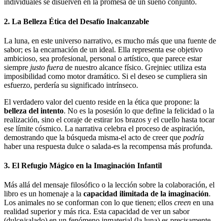
individuales se disuelven en la promesa de un sueño conjunto.
2. La Belleza Ética del Desafío Inalcanzable
La luna, en este universo narrativo, es mucho más que una fuente de
sabor; es la encarnación de un ideal. Ella representa ese objetivo
ambicioso, sea profesional, personal o artístico, que parece estar
siempre
justo fuera
de nuestro alcance físico. Grejniec utiliza esta
imposibilidad como motor dramático. Si el deseo se cumpliera sin
esfuerzo, perdería su significado intrínseco.
El verdadero valor del cuento reside en la ética que propone: la
belleza del intento
. No es la posesión lo que define la felicidad o la
realización, sino el coraje de estirar los brazos y el cuello hasta tocar
ese límite cósmico. La narrativa celebra el proceso de aspiración,
demostrando que la búsqueda misma-el acto de creer que
podría
haber una respuesta dulce o salada-es la recompensa más profunda.
3. El Refugio Mágico en la Imaginación Infantil
Más allá del mensaje filosófico o la lección sobre la colaboración, el
libro es un homenaje a la
capacidad ilimitada de la imaginación
.
Los animales no se conforman con lo que tienen; ellos
creen
en una
realidad superior y más rica. Esta capacidad de ver un sabor
(dulce/salado) en un fenómeno inmaterial (la luna) es precisamente