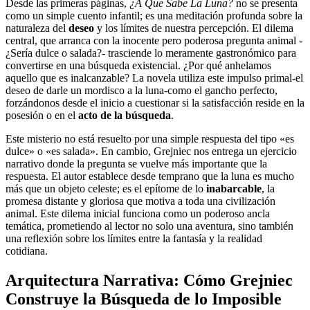
Desde las primeras páginas,
¿A Que Sabe La Luna?
no se presenta
como un simple cuento infantil; es una meditación profunda sobre la
naturaleza del
deseo
y los límites de nuestra percepción. El dilema
central, que arranca con la inocente pero poderosa pregunta animal -
¿Sería dulce o salada?- trasciende lo meramente gastronómico para
convertirse en una búsqueda existencial. ¿Por qué anhelamos
aquello que es inalcanzable? La novela utiliza este impulso primal-el
deseo de darle un mordisco a la luna-como el gancho perfecto,
forzándonos desde el inicio a cuestionar si la satisfacción reside en la
posesión o en el
acto de la búsqueda
.
Este misterio no está resuelto por una simple respuesta del tipo «es
dulce» o «es salada». En cambio, Grejniec nos entrega un ejercicio
narrativo donde la pregunta se vuelve más importante que la
respuesta. El autor establece desde temprano que la luna es mucho
más que un objeto celeste; es el epítome de lo
inabarcable
, la
promesa distante y gloriosa que motiva a toda una civilización
animal. Este dilema inicial funciona como un poderoso ancla
temática, prometiendo al lector no solo una aventura, sino también
una reflexión sobre los límites entre la fantasía y la realidad
cotidiana.
Arquitectura Narrativa: Cómo Grejniec
Construye la Búsqueda de lo Imposible