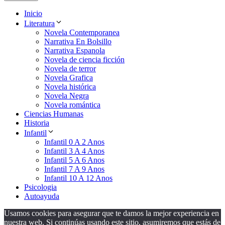
Inicio
Literatura
Novela Contemporanea
Narrativa En Bolsillo
Narrativa Espanola
Novela de ciencia ficción
Novela de terror
Novela Grafica
Novela histórica
Novela Negra
Novela romántica
Ciencias Humanas
Historia
Infantil
Infantil 0 A 2 Anos
Infantil 3 A 4 Anos
Infantil 5 A 6 Anos
Infantil 7 A 9 Anos
Infantil 10 A 12 Anos
Psicologia
Autoayuda
Usamos cookies para asegurar que te damos la mejor experiencia en
nuestra web. Si continúas usando este sitio, asumiremos que estás de