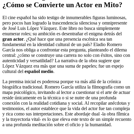
¿Cómo se Convierte un Actor en Mito?
El cine español ha sido testigo de innumerables figuras luminosas,
pero pocos han logrado la trascendencia silenciosa y omnipresente
de José Luis López Vázquez. Este libro no busca simplemente
enumerar roles; su ambición es desentrañar el enigma detrás del
gran actor
. ¿Qué hace que una presencia escénica sea tan
fundamental en la identidad cultural de un país? Eladio Romero
García nos obliga a confrontar esta pregunta, planteando el dilema
central: ¿cómo se construye una carrera no solo con éxitos, sino con
autenticidad y versatilidad? La narrativa de la obra sugiere que
López Vázquez era más que una suma de papeles; fue un espejo
cultural del
español medio
.
La premisa inicial es poderosa porque va más allá de la crónica
biográfica tradicional. Romero García utiliza la filmografía como un
mapa psicológico, invitando al lector a cuestionar si el arte de actuar
reside únicamente en la técnica o si se nutre de una profunda
conexión con la realidad cotidiana y social. Al recopilar anécdotas y
testimonios, el autor establece que la vida del actor fue tan compleja
y rica como sus interpretaciones. Este abordaje dual -la obra fílmica
y la trayectoria vital- es lo que eleva este texto de un simple recuento
a una profunda meditación sobre el oficio y la humanidad.