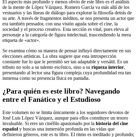
El aspecto más profundo y menos obvio de este libro es el análisis
de la mente de López Vázquez. Romero García va más allá de los
vestuarios y las líneas de diálogo para explorar la filosofía detrás de
su arte. A través de fragmentos inéditos, se nos presenta un actor que
era también pensador, con una visión aguda sobre el cine, la
sociedad y el proceso creativo. Esta sección es vital, pues eleva al
personaje a la categoría de figura intelectual, trascendiendo la mera
etiqueta de «actor».
Se examina cómo su manera de pensar influyó directamente en sus
elecciones artísticas. La obra sugiere que esta introspección
constante fue lo que le permitió ser tan adaptable y versátil. Es un
tributo no solo a su talento escénico, sino a su
riqueza interior
,
presentando al lector una figura compleja cuya profundidad era tan
inmensa como su presencia física en pantalla.
¿Para quién es este libro? Navegando
entre el Fanático y el Estudioso
Este volumen no se limita únicamente a los seguidores devotos de
José Luis López Vázquez, aunque para ellos constituye un tesoro
invaluable. Si eres un cinéfilo apasionado por la
historia del cine
español
y buscas una inmersión profunda en las vidas que
definieron géneros, este es tu libro. El ritmo es meditado y profundo;