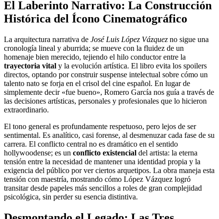
El Laberinto Narrativo: La Construcción
Histórica del Ícono Cinematográfico
La arquitectura narrativa de
José Luis López Vázquez
no sigue una
cronología lineal y aburrida; se mueve con la fluidez de un
homenaje bien merecido, tejiendo el hilo conductor entre la
trayectoria vital
y la evolución artística. El libro evita los spoilers
directos, optando por construir suspense intelectual sobre cómo un
talento nato se forja en el crisol del cine español. En lugar de
simplemente decir «fue bueno», Romero García nos guía a través de
las decisiones artísticas, personales y profesionales que lo hicieron
extraordinario.
El tono general es profundamente respetuoso, pero lejos de ser
sentimental. Es analítico, casi forense, al desmenuzar cada fase de su
carrera. El conflicto central no es dramático en el sentido
hollywoodense; es un
conflicto existencial
del artista: la eterna
tensión entre la necesidad de mantener una identidad propia y la
exigencia del público por ver ciertos arquetipos. La obra maneja esta
tensión con maestría, mostrando cómo López Vázquez logró
transitar desde papeles más sencillos a roles de gran complejidad
psicológica, sin perder su esencia distintiva.
Desmontando el Legado: Las Tres