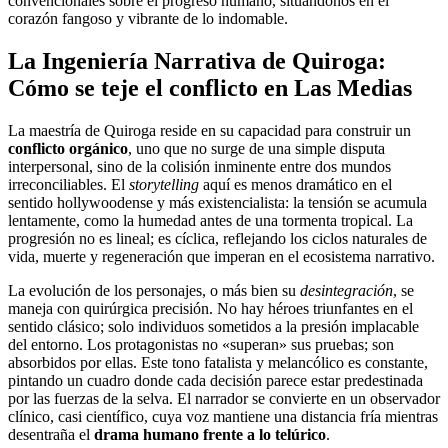
convencionales sobre el progreso humano, situándonos en el
corazón fangoso y vibrante de lo indomable.
La Ingeniería Narrativa de Quiroga:
Cómo se teje el conflicto en Las Medias
La maestría de Quiroga reside en su capacidad para construir un
conflicto orgánico
, uno que no surge de una simple disputa
interpersonal, sino de la colisión inminente entre dos mundos
irreconciliables. El
storytelling
aquí es menos dramático en el
sentido hollywoodense y más existencialista: la tensión se acumula
lentamente, como la humedad antes de una tormenta tropical. La
progresión no es lineal; es cíclica, reflejando los ciclos naturales de
vida, muerte y regeneración que imperan en el ecosistema narrativo.
La evolución de los personajes, o más bien su
desintegración
, se
maneja con quirúrgica precisión. No hay héroes triunfantes en el
sentido clásico; solo individuos sometidos a la presión implacable
del entorno. Los protagonistas no «superan» sus pruebas; son
absorbidos por ellas. Este tono fatalista y melancólico es constante,
pintando un cuadro donde cada decisión parece estar predestinada
por las fuerzas de la selva. El narrador se convierte en un observador
clínico, casi científico, cuya voz mantiene una distancia fría mientras
desentraña el
drama humano frente a lo telúrico
.