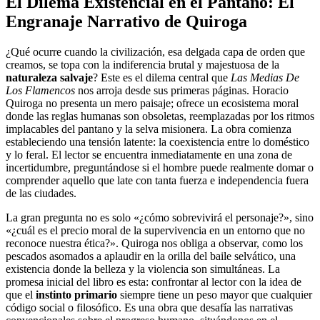
El Dilema Existencial en el Pantano: El
Engranaje Narrativo de Quiroga
¿Qué ocurre cuando la civilización, esa delgada capa de orden que
creamos, se topa con la indiferencia brutal y majestuosa de la
naturaleza salvaje
? Este es el dilema central que
Las Medias De
Los Flamencos
nos arroja desde sus primeras páginas. Horacio
Quiroga no presenta un mero paisaje; ofrece un ecosistema moral
donde las reglas humanas son obsoletas, reemplazadas por los ritmos
implacables del pantano y la selva misionera. La obra comienza
estableciendo una tensión latente: la coexistencia entre lo doméstico
y lo feral. El lector se encuentra inmediatamente en una zona de
incertidumbre, preguntándose si el hombre puede realmente domar o
comprender aquello que late con tanta fuerza e independencia fuera
de las ciudades.
La gran pregunta no es solo «¿cómo sobrevivirá el personaje?», sino
«¿cuál es el precio moral de la supervivencia en un entorno que no
reconoce nuestra ética?». Quiroga nos obliga a observar, como los
pescados asomados a aplaudir en la orilla del baile selvático, una
existencia donde la belleza y la violencia son simultáneas. La
promesa inicial del libro es esta: confrontar al lector con la idea de
que el
instinto primario
siempre tiene un peso mayor que cualquier
código social o filosófico. Es una obra que desafía las narrativas