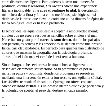
entre distracciones ligeras. Para quienes buscan una inmersión
profunda, oscura y sensorial,
Las Medias
ofrece una experiencia
literaria inolvidable. Si te atrae el
realismo brutal
, la descripción
minuciosa de la flora y fauna como metáforas psicológicas, o si
disfrutas de la prosa que eleva lo cotidiano a una dimensión épica de
lucha biológica, este es tu texto predilecto.
El lector ideal es aquel dispuesto a aceptar la ambigüedad moral;
alguien que no espera respuestas sencillas sobre el bien y el mal.
Necesitas un gusto por el
narrativismo denso
, donde los paisajes
son personajes activos y las emociones se sienten como una presión
física, casi claustrofóbica. Es perfecto para quienes han disfrutado de
autores que mezclan la geografía con la psicología profunda,
abrazando el lado más visceral de la existencia humana.
Sin embargo, debes evitar esta lectura si buscas ligereza o un
desenlace claramente satisfactorio. Si tu preferencia es por la
narrativa pulcra y optimista, donde los problemas se resuelven
mediante una intervención externa (un rescate, una epifanía súbita),
Las Medias
te resultará frustrante. Quiroga no ofrece consuelo;
ofrece
claridad brutal
. Es un desafío literario que exige paciencia y
la voluntad de aceptar el peso del destino en cada párrafo.
*