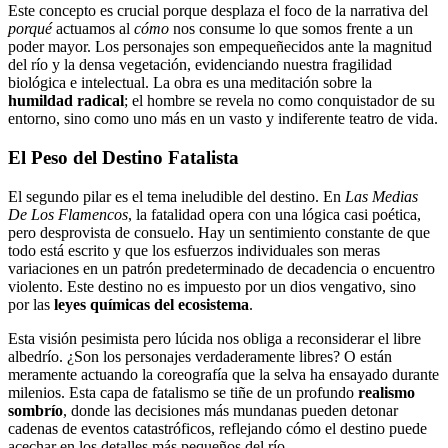
Este concepto es crucial porque desplaza el foco de la narrativa del
porqué
actuamos al
cómo
nos consume lo que somos frente a un
poder mayor. Los personajes son empequeñecidos ante la magnitud
del río y la densa vegetación, evidenciando nuestra fragilidad
biológica e intelectual. La obra es una meditación sobre la
humildad radical
; el hombre se revela no como conquistador de su
entorno, sino como uno más en un vasto y indiferente teatro de vida.
El Peso del Destino Fatalista
El segundo pilar es el tema ineludible del destino. En
Las Medias
De Los Flamencos
, la fatalidad opera con una lógica casi poética,
pero desprovista de consuelo. Hay un sentimiento constante de que
todo está escrito y que los esfuerzos individuales son meras
variaciones en un patrón predeterminado de decadencia o encuentro
violento. Este destino no es impuesto por un dios vengativo, sino
por las
leyes químicas del ecosistema
.
Esta visión pesimista pero lúcida nos obliga a reconsiderar el libre
albedrío. ¿Son los personajes verdaderamente libres? O están
meramente actuando la coreografía que la selva ha ensayado durante
milenios. Esta capa de fatalismo se tiñe de un profundo
realismo
sombrío
, donde las decisiones más mundanas pueden detonar
cadenas de eventos catastróficos, reflejando cómo el destino puede
acechar en los detalles más pequeños del río.